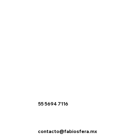
Home
Maquinaria
Materiales
Industrias
Socios
Contacto
Aviso de privacidad
55 5694 7116
contacto@fabiosfera.mx